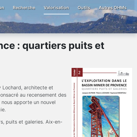
on
Recherche
Valorisation
Outils
Autres OHMs
ce : quartiers puits et
 Lochard, architecte et
 consacré au recensement des
e nous apporte un nouvel
ie.
, puits et galeries. Aix-en-