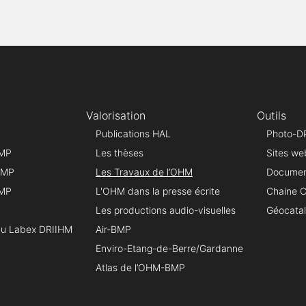
Valorisation
Outils
Publications HAL
Photo-D
BMP
Les thèses
Sites we
 BMP
Les Travaux de l’OHM
Document
BMP
L'OHM dans la presse écrite
Chaine 
Les productions audio-visuelles
Géocata
du Labex DRIIHM
Air-BMP
Enviro-Etang-de-Berre/Gardanne
Atlas de l’OHM-BMP