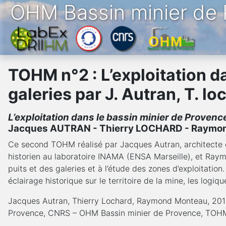
OHM Bassin minier de
TOHM n°2 : L’exploitation da
galeries par J. Autran, T. l
L’exploitation dans le bassin minier de Provence
Jacques AUTRAN - Thierry LOCHARD - Raym
Ce second TOHM réalisé par Jacques Autran, architecte e
historien au laboratoire INAMA (ENSA Marseille), et R
puits et des galeries et à l’étude des zones d’exploitat
éclairage historique sur le territoire de la mine, les logiqu
Jacques Autran, Thierry Lochard, Raymond Monteau, 2014. L
Provence, CNRS – OHM Bassin minier de Provence, TOHM