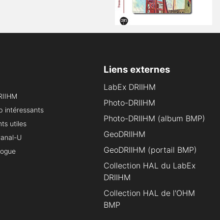
Liens externes
LabEx DRIIHM
RIIHM
Photo-DRIIHM
b intéressants
Photo-DRIIHM (album BMP)
s utiles
GeoDRIIHM
Canal-U
GeoDRIIHM (portail BMP)
logue
Collection HAL du LabEx
DRIIHM
Collection HAL de l'OHM
BMP