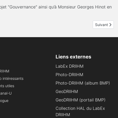
jet "Gouvernance" ainsi qu’à Monsieur Georges Hinot en
Article suiva
Suivant
Liens externes
LabEx DRIIHM
RIIHM
Photo-DRIIHM
b intéressants
Photo-DRIIHM (album BMP)
s utiles
GeoDRIIHM
Canal-U
GeoDRIIHM (portail BMP)
logue
Collection HAL du LabEx
DRIIHM