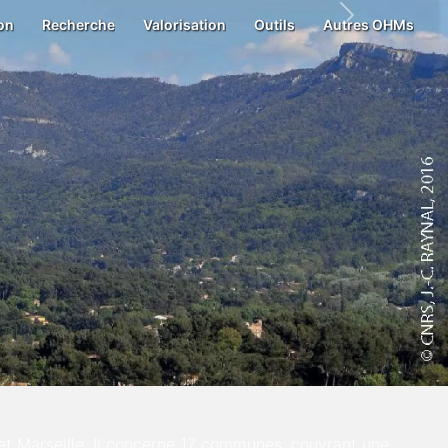
on
Recherche
Valorisation
Outils
Autres OHMs
Next
et Marseille. Il concerne 17 communes, couvrant une