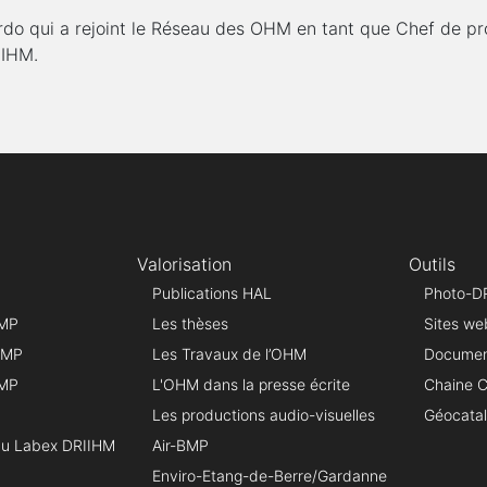
 qui a rejoint le Réseau des OHM en tant que Chef de pro
IIHM.
Valorisation
Outils
Publications HAL
Photo-D
BMP
Les thèses
Sites we
 BMP
Les Travaux de l’OHM
Document
BMP
L'OHM dans la presse écrite
Chaine 
Les productions audio-visuelles
Géocata
du Labex DRIIHM
Air-BMP
Enviro-Etang-de-Berre/Gardanne