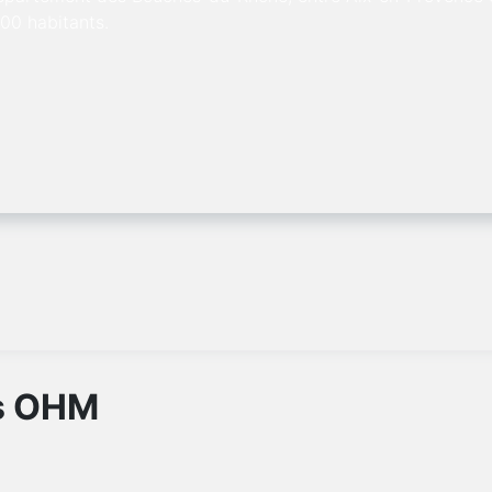
00 habitants.
s OHM