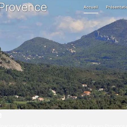
 Provence
Accueil
Présentati
e
u département des Bouches-du-Rhône, entre Aix-en-Provence 