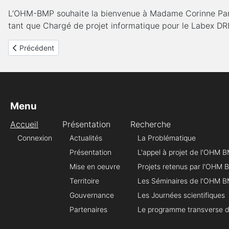
L’OHM-BMP souhaite la bienvenue à Madame Corinne Pardo
tant que Chargé de projet informatique pour le Labex DR
Article précédent : Université populaire Mineurs du Monde
Précédent
Menu
Accueil
Présentation
Recherche
Connexion
Actualités
La Problématique
Présentation
L'appel à projet de l'OHM 
Mise en oeuvre
Projets retenus par l'OHM
Territoire
Les Séminaires de l'OHM 
Gouvernance
Les Journées scientifiques
Partenaires
Le programme transverse 