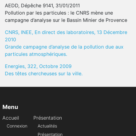
AEDD, Dépêche 9141, 31/01/2011
Pollution par les particules : le CNRS mène une
campagne d’analyse sur le Bassin Minier de Provence
CNRS, INEE, En direct des laboratoires, 13 Décembre
2010
Grande campagne d’analyse de la pollution due aux
particules atmosphériques.
Energies, 322, Octobre 2009
Des têtes chercheuses sur la ville.
Menu
Accueil
Présentation
Connexion
Actualités
Présentation