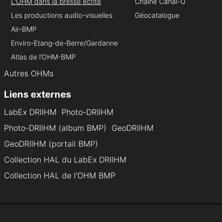
L'OHM dans la presse écrite
Chaine Canal-U
Les productions audio-visuelles
Géocatalogue
Air-BMP
Enviro-Etang-de-Berre/Gardanne
Atlas de l’OHM-BMP
Autres OHMs
Liens externes
LabEx DRIIHM
Photo-DRIIHM
Photo-DRIIHM (album BMP)
GeoDRIIHM
GeoDRIIHM (portail BMP)
Collection HAL du LabEx DRIIHM
Collection HAL de l'OHM BMP