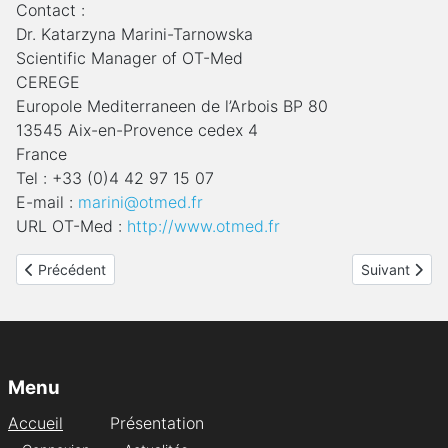
Contact :
Dr. Katarzyna Marini-Tarnowska
Scientific Manager of OT-Med
CEREGE
Europole Mediterraneen de l’Arbois BP 80
13545 Aix-en-Provence cedex 4
France
Tel : +33 (0)4 42 97 15 07
E-mail :
marini@otmed.fr
URL OT-Med :
http://www.otmed.fr
Article précédent : Trophées du mécénat d’entreprise pour l’envi
Article suiva
Précédent
Suivant
Menu
Accueil
Présentation