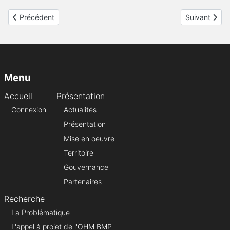
Article précédent : Séminaire 2022 de l'OHM BMP : les présentat
Article suiv
Précédent
Suivant
Menu
Accueil
Présentation
Connexion
Actualités
Présentation
Mise en oeuvre
Territoire
Gouvernance
Partenaires
Recherche
La Problématique
L'appel à projet de l'OHM BMP