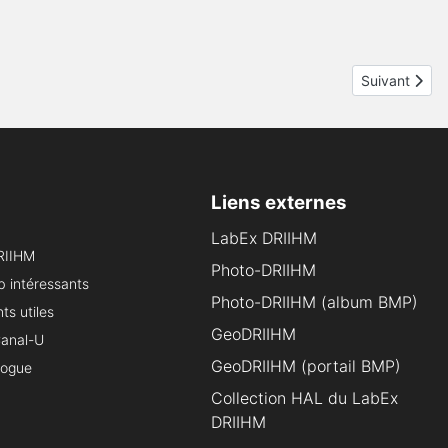
Article suivan
Suivant
Liens externes
LabEx DRIIHM
RIIHM
Photo-DRIIHM
b intéressants
Photo-DRIIHM (album BMP)
s utiles
GeoDRIIHM
Canal-U
GeoDRIIHM (portail BMP)
logue
Collection HAL du LabEx
DRIIHM