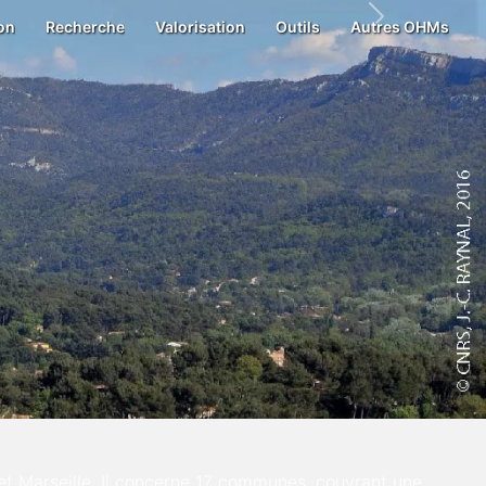
on
Recherche
Valorisation
Outils
Autres OHMs
Next
et Marseille. Il concerne 17 communes, couvrant une