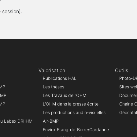
 session).
CE
Valorisation
Outils
Publications HAL
Photo-D
BMP
Les thèses
Sites we
 BMP
Les Travaux de l’OHM
Document
BMP
L'OHM dans la presse écrite
Chaine 
Les productions audio-visuelles
Géocata
du Labex DRIIHM
Air-BMP
Enviro-Etang-de-Berre/Gardanne