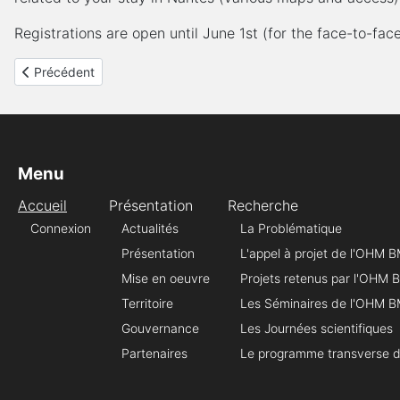
Registrations are open until June 1st (for the face-to-face
Article précédent : LES RAPPORTS DE SANTE PUBLIQUE FRAN
Précédent
Menu
Accueil
Présentation
Recherche
Connexion
Actualités
La Problématique
Présentation
L'appel à projet de l'OHM 
Mise en oeuvre
Projets retenus par l'OHM
Territoire
Les Séminaires de l'OHM 
Gouvernance
Les Journées scientifiques
Partenaires
Le programme transverse 