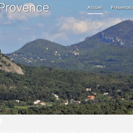
 Provence
Accueil
Présentati
e
u département des Bouches-du-Rhône, entre Aix-en-Provence 