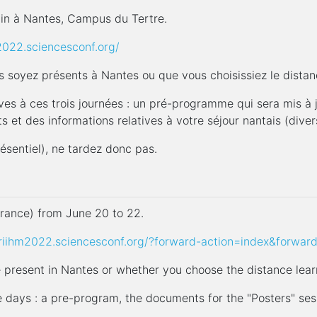
uin à Nantes, Campus du Tertre.
2022.sciencesconf.org/
s soyez présents à Nantes ou que vous choisissiez le distanc
ives à ces trois journées : un pré-programme qui sera mis à
 et des informations relatives à votre séjour nantais (diver
résentiel), ne tardez donc pas.
rance) from June 20 to 22.
driihm2022.sciencesconf.org/?forward-action=index&forwar
re present in Nantes or whether you choose the distance lear
ree days : a pre-program, the documents for the "Posters" se
.