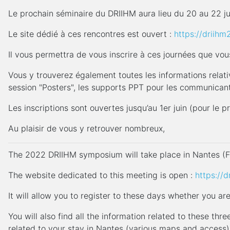
Le prochain séminaire du DRIIHM aura lieu du 20 au 22 j
Le site dédié à ces rencontres est ouvert :
https://driihm
Il vous permettra de vous inscrire à ces journées que vou
Vous y trouverez également toutes les informations relat
session "Posters", les supports PPT pour les communicants
Les inscriptions sont ouvertes jusqu’au 1er juin (pour le p
Au plaisir de vous y retrouver nombreux,
The 2022 DRIIHM symposium will take place in Nantes (F
The website dedicated to this meeting is open :
https://
It will allow you to register to these days whether you a
You will also find all the information related to these th
related to your stay in Nantes (various maps and access)