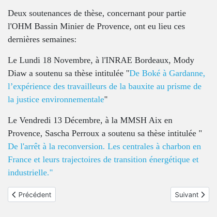
Deux soutenances de thèse, concernant pour partie
l'OHM Bassin Minier de Provence, ont eu lieu ces
dernières semaines:
Le Lundi 18 Novembre, à l'INRAE Bordeaux,
Mody
Diaw
a soutenu sa thèse intitulée "
De Boké à Gardanne,
l’expérience des travailleurs de la bauxite au prisme de
la justice environnementale
"
Le Vendredi 13 Décembre, à la MMSH Aix en
Provence,
Sascha Perroux
a soutenu sa thèse intitulée "
De l'arrêt à la reconversion. Les centrales à charbon en
France et leurs trajectoires de transition énergétique et
industrielle."
Article précédent : Colloque ENERGON 2025 : Transitions Energét
Article suiva
Précédent
Suivant